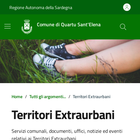
Vai ai contenuti
Vai al footer
Regione Autonoma della Sardegna
Comune di Quartu Sant'Elena
Home
Tutti gli argomenti...
Territori Extraurbani
Territori Extraurbani
Dettagli della notizia
Servizi comunali, documenti, uffici, notizie ed eventi
relativi ai Territori Extraurbani