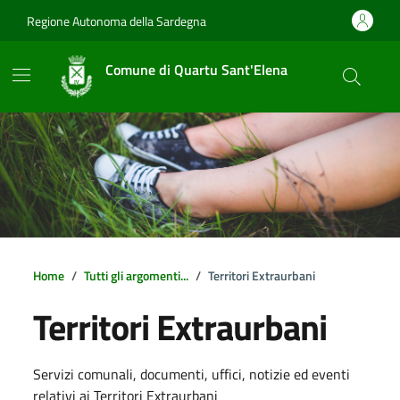
Vai ai contenuti
Vai al footer
Regione Autonoma della Sardegna
Comune di Quartu Sant'Elena
Home
Tutti gli argomenti...
Territori Extraurbani
Territori Extraurbani
Dettagli della notizia
Servizi comunali, documenti, uffici, notizie ed eventi
relativi ai Territori Extraurbani