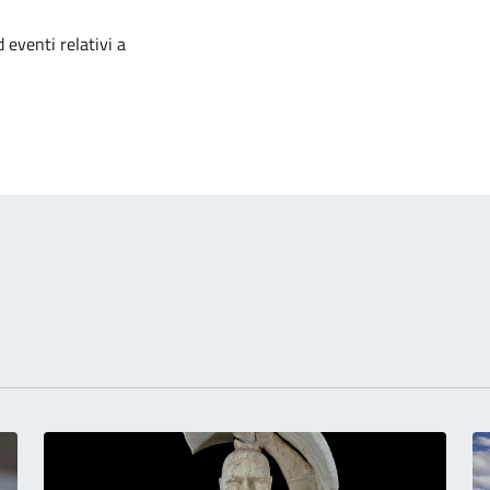
izia
 eventi relativi a