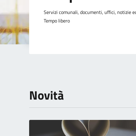
Dettagli della not
Servizi comunali, documenti, uffici, notizie ed
Tempo libero
Novità