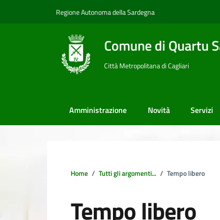
Vai ai contenuti
Vai al footer
Regione Autonoma della Sardegna
Comune di Quartu S
Città Metropolitana di Cagliari
Amministrazione
Novità
Servizi
Home
Tutti gli argomenti...
Tempo libero
Tempo libero