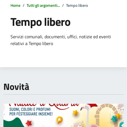
Home
Tutti gli argomenti...
Tempo libero
Tempo libero
Dettagli della notizia
Servizi comunali, documenti, uffici, notizie ed eventi
relativi a Tempo libero
Novità