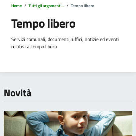
Home
Tutti gli argomenti...
Tempo libero
Tempo libero
Dettagli della notizia
Servizi comunali, documenti, uffici, notizie ed eventi
relativi a Tempo libero
Novità