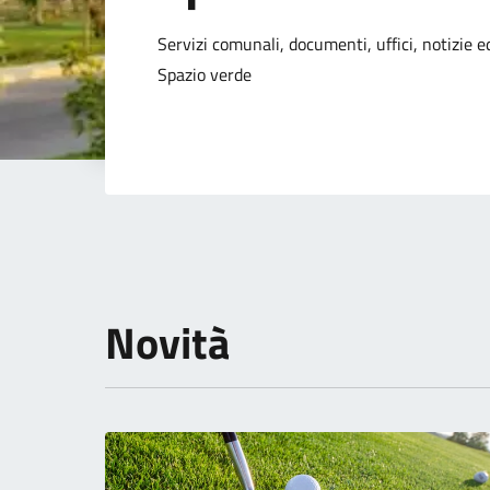
Dettagli della not
Servizi comunali, documenti, uffici, notizie ed
Spazio verde
Novità