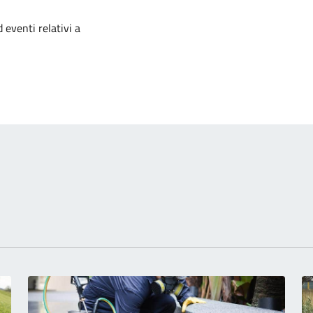
izia
 eventi relativi a