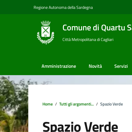
Vai ai contenuti
Vai al footer
Regione Autonoma della Sardegna
Comune di Quartu S
Città Metropolitana di Cagliari
Amministrazione
Novità
Servizi
Home
Tutti gli argomenti...
Spazio Verde
Spazio Verde