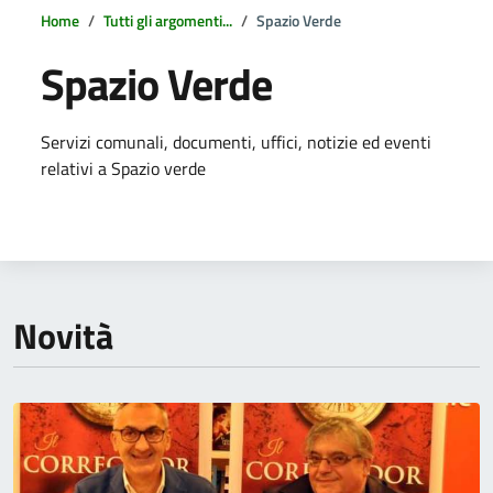
Home
Tutti gli argomenti...
Spazio Verde
Spazio Verde
Dettagli della notizia
Servizi comunali, documenti, uffici, notizie ed eventi
relativi a Spazio verde
Novità