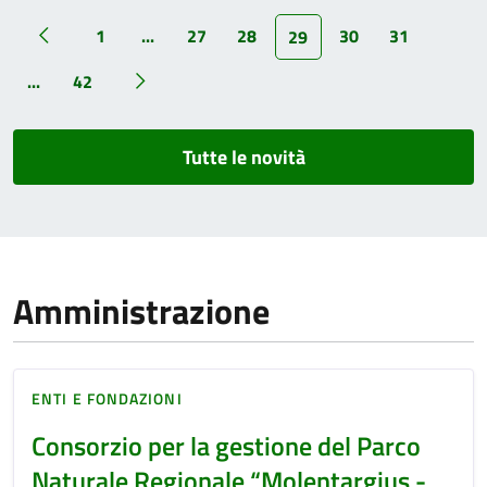
1
...
27
28
30
31
29
...
42
Tutte le novità
Amministrazione
ENTI E FONDAZIONI
Consorzio per la gestione del Parco
Naturale Regionale “Molentargius -