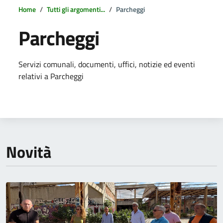
Home
Tutti gli argomenti...
Parcheggi
Parcheggi
Dettagli della notizia
Servizi comunali, documenti, uffici, notizie ed eventi
relativi a Parcheggi
Novità