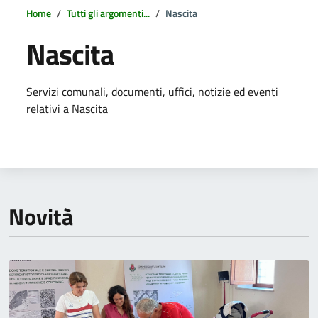
Home
Tutti gli argomenti...
Nascita
Nascita
Dettagli della notizia
Servizi comunali, documenti, uffici, notizie ed eventi
relativi a Nascita
Novità