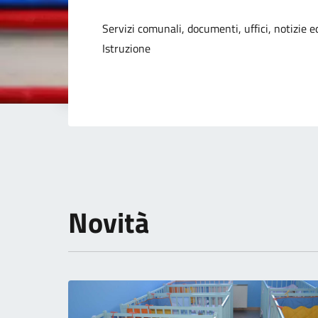
Dettagli della not
Servizi comunali, documenti, uffici, notizie ed
Istruzione
Novità