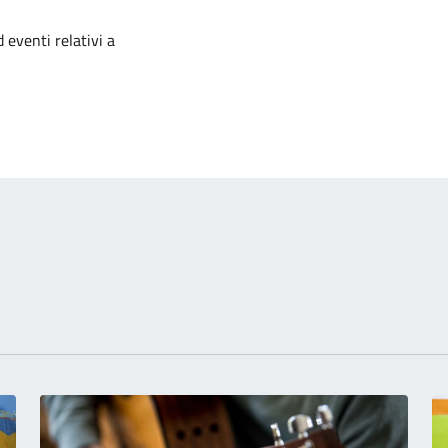
izia
 eventi relativi a