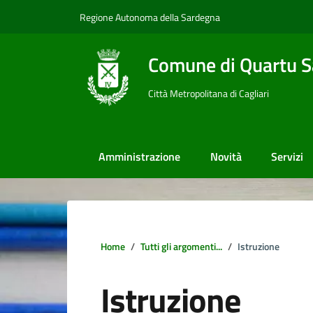
Vai ai contenuti
Vai al footer
Regione Autonoma della Sardegna
Comune di Quartu S
Città Metropolitana di Cagliari
Amministrazione
Novità
Servizi
Home
Tutti gli argomenti...
Istruzione
Istruzione