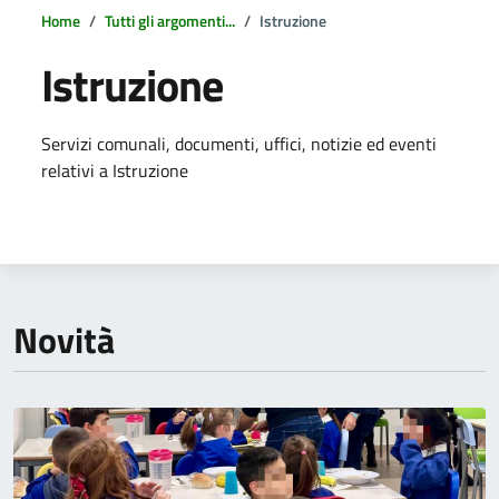
Home
Tutti gli argomenti...
Istruzione
Istruzione
Dettagli della notizia
Servizi comunali, documenti, uffici, notizie ed eventi
relativi a Istruzione
Novità