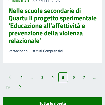
COMUNICATI
19 FEB 2026
Nelle scuole secondarie di
Quartu il progetto sperimentale
‘Educazione all’affettività e
prevenzione della violenza
relazionale’
Partecipano 3 Istituti Comprensivi.
1
...
3
4
6
7
...
5
39
Tutte le novità