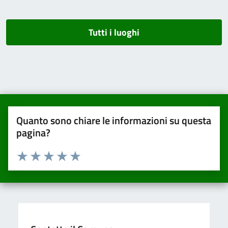
Tutti i luoghi
Quanto sono chiare le informazioni su questa
pagina?
Valuta da 1 a 5 stelle la pagina
Valuta una stella su 5
Valuta 2 stelle su 5
Valuta 3 stelle su 5
Valuta 4 stelle su 5
Valuta 5 stelle su 5