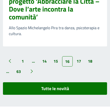
progetto ‘Abbracciare la Città –
Dove l’arte incontra la
comunità’
Allo Spazio Michelangelo Pira tra danza, psicoterapia e
cultura.
1
...
14
15
17
18
16
...
63
Tutte le novità