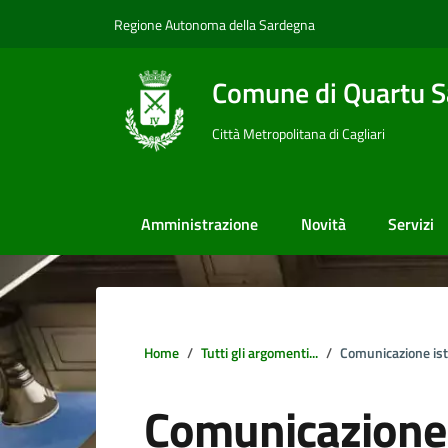
Vai ai contenuti
Vai al footer
Regione Autonoma della Sardegna
Comune di Quartu S
Città Metropolitana di Cagliari
Amministrazione
Novità
Servizi
Home
Tutti gli argomenti...
Comunicazione ist
Comunicazione