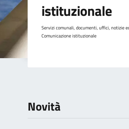
istituzionale
Dettagli della not
Servizi comunali, documenti, uffici, notizie ed
Comunicazione istituzionale
Novità