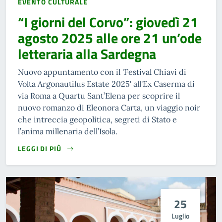
EVENTO CULTURALE
“I giorni del Corvo”: giovedì 21
agosto 2025 alle ore 21 un’ode
letteraria alla Sardegna
Nuovo appuntamento con il 'Festival Chiavi di
Volta Argonautilus Estate 2025' all'Ex Caserma di
via Roma a Quartu Sant’Elena per scoprire il
nuovo romanzo di Eleonora Carta, un viaggio noir
che intreccia geopolitica, segreti di Stato e
l’anima millenaria dell’Isola.
LEGGI DI PIÙ
25
Luglio