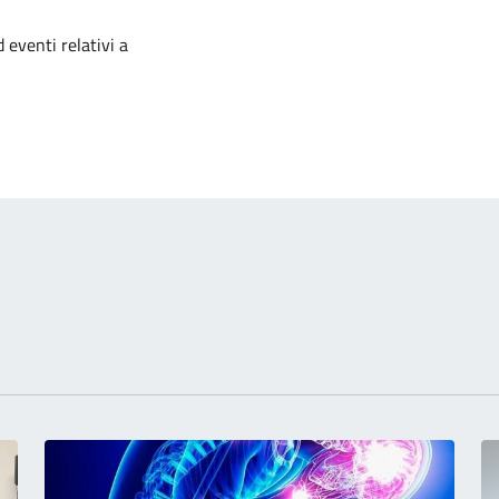
izia
 eventi relativi a