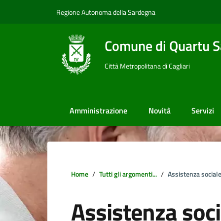
Vai ai contenuti
Vai al footer
Regione Autonoma della Sardegna
Comune di Quartu S
Città Metropolitana di Cagliari
Amministrazione
Novità
Servizi
Home
Tutti gli argomenti...
Assistenza social
Assistenza soci