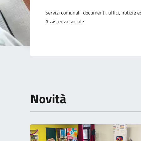
Dettagli della not
Servizi comunali, documenti, uffici, notizie ed
Assistenza sociale
Novità