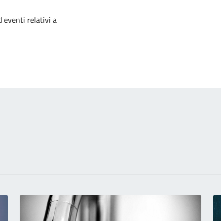
izia
 eventi relativi a