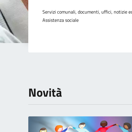
Dettagli della not
Servizi comunali, documenti, uffici, notizie ed
Assistenza sociale
Novità