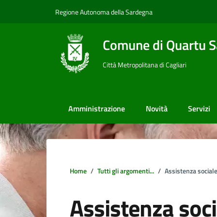
Vai ai contenuti
Vai al footer
Regione Autonoma della Sardegna
Comune di Quartu S
Città Metropolitana di Cagliari
Amministrazione
Novità
Servizi
Home
Tutti gli argomenti...
Assistenza social
Assistenza soci