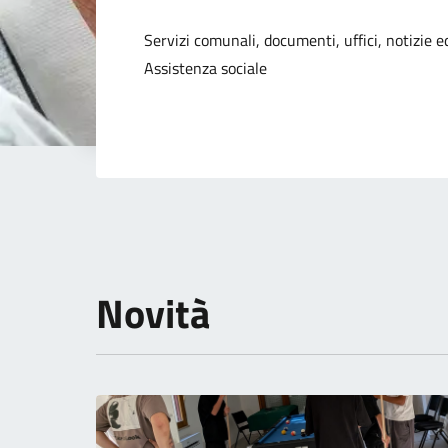
Dettagli della not
Servizi comunali, documenti, uffici, notizie ed
Assistenza sociale
Novità