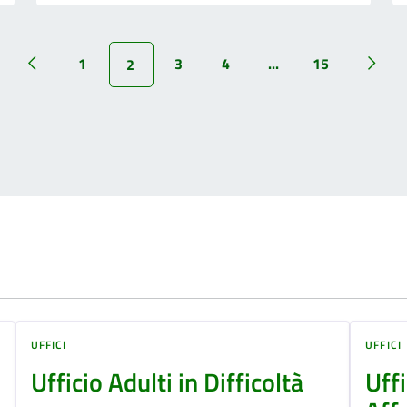
1
3
4
...
15
2
UFFICI
UFFICI
Ufficio Adulti in Difficoltà
Uff