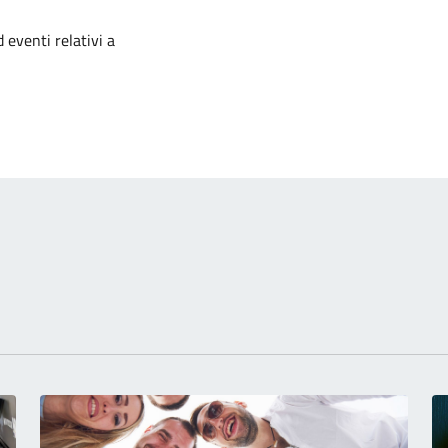
izia
 eventi relativi a