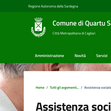
Vai ai contenuti
Vai al footer
Regione Autonoma della Sardegna
Comune di Quartu S
Città Metropolitana di Cagliari
Amministrazione
Novità
Servizi
Home
Tutti gli argomenti...
Assistenza social
Assistenza soci