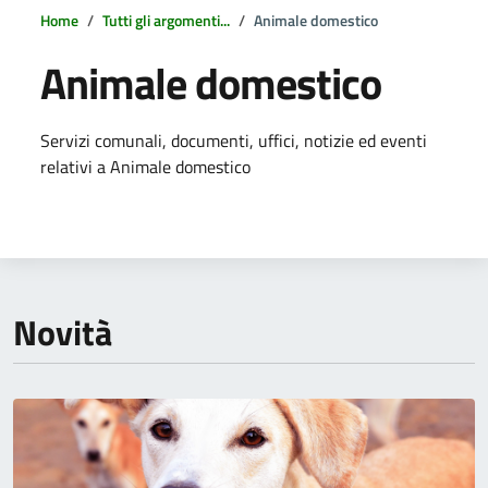
Home
Tutti gli argomenti...
Animale domestico
Animale domestico
Dettagli della notizia
Servizi comunali, documenti, uffici, notizie ed eventi
relativi a Animale domestico
Novità