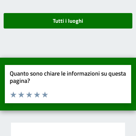
Tutti i luoghi
Quanto sono chiare le informazioni su questa
pagina?
Valuta da 1 a 5 stelle la pagina
Valuta una stella su 5
Valuta 2 stelle su 5
Valuta 3 stelle su 5
Valuta 4 stelle su 5
Valuta 5 stelle su 5