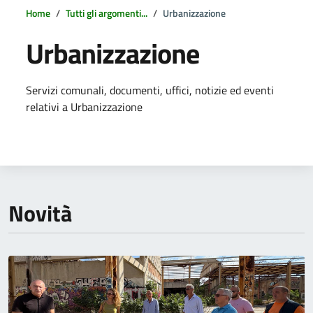
Home
Tutti gli argomenti...
Urbanizzazione
Urbanizzazione
Dettagli della notizia
Servizi comunali, documenti, uffici, notizie ed eventi
relativi a Urbanizzazione
Novità