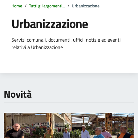
Home
Tutti gli argomenti...
Urbanizzazione
Urbanizzazione
Dettagli della notizia
Servizi comunali, documenti, uffici, notizie ed eventi
relativi a Urbanizzazione
Novità